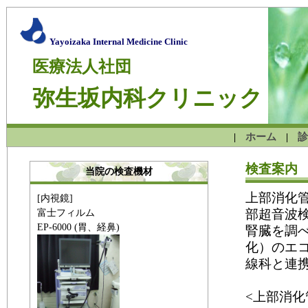
Yayoizaka Internal Medicine Clinic
医療法人社団
弥生坂内科クリニック
ホーム
診
|
|
検査案内
当院の検査機材
上部消化
[内視鏡]
部超音波
富士フィルム
EP-6000 (胃、経鼻)
腎臓を調
化）のエ
線科と連携
<上部消化