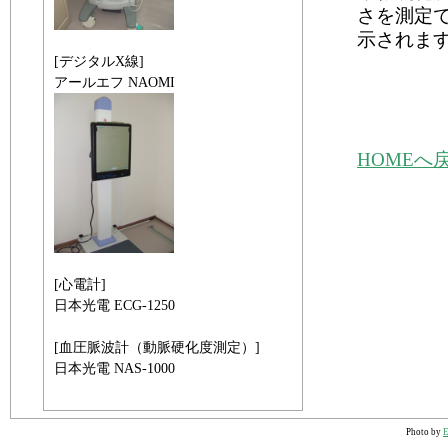
さを測定
示されま
[デジタルX線]
アールエフ NAOMI
HOMEへ
[心電計]
日本光電 ECG-1250
[血圧脈波計（動脈硬化度測定）]
日本光電 NAS-1000
Photo by
E