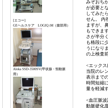
みぞおち
が必要と
してみた
せん。 
[エコー]
ますが、
GEヘルスケア LOGIQ iM（腹部用）
もできま
さが半分
も格段に
うになり
の上検査
<エックス
Aloka SSD-3500SV(甲状腺・頸動脈
当院のレ
用）
表示まで
時間短縮
量を軽減
<血圧脈波
動脈硬化