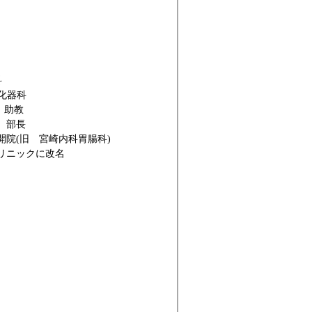
科
消化器科
 助教
 部長
開院(旧 宮崎内科胃腸科)
クリニックに改名