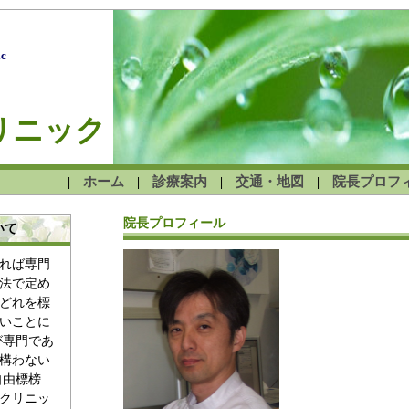
ic
リニック
ホーム
診療案内
交通・地図
院長プロフ
|
|
|
|
院長プロフィール
いて
れば専門
法で定め
どれを標
いことに
が専門であ
構わない
自由標榜
クリニッ