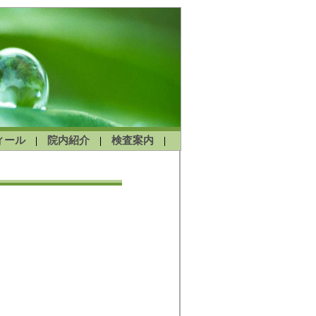
ィール
院内紹介
検査案内
|
|
|