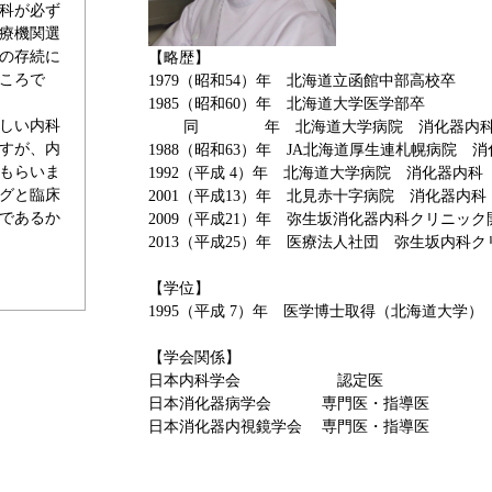
科が必ず
療機関選
の存続に
【略歴】
ころで
1979（昭和54）年 北海道立函館中部高校卒
1985（昭和60）年 北海道大学医学部卒
しい内科
同 年 北海道大学病院 消化器内
すが、内
1988（昭和63）年 JA北海道厚生連札幌病院 
もらいま
1992（平成 4）年 北海道大学病院 消化器内科
グと臨床
2001（平成13）年 北見赤十字病院 消化器内科
であるか
2009（平成21）年 弥生坂消化器内科クリニック
2013（平成25）年 医療法人社団 弥生坂内科
【学位】
1995（平成 7）年 医学博士取得（北海道大学）
【学会関係】
日本内科学会 認定医
日本消化器病学会 専門医・指導医
日本消化器内視鏡学会 専門医・指導医