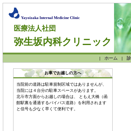
Yayoizaka Internal Medicine Clinic
医療法人社団
弥生坂内科クリニック
ホーム
診
|
|
お車でお越しの方へ
当院前の道路は駐車規制区域ではありませんが、
当院には４台分の駐車スペースがあります。
北斗市方面からお越しの場合は、 ともえ大橋（函
館駅裏を通過するバイパス道路）を利用されます
と信号も少なく早くて便利です。