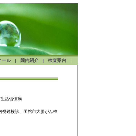
ィール
院内紹介
検査案内
|
|
|
ど生活習慣病
内視鏡検診、函館市大腸がん検