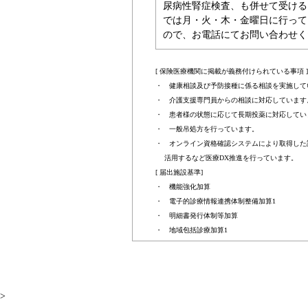
尿病性腎症検査、も併せて受ける
では月・火・木・金曜日に行って
ので、お電話にてお問い合わせく
[ 保険医療機関に掲載が義務付けられている事項 ]
・ 健康相談及び予防接種に係る相談を実施して
・ 介護支援専門員からの相談に対応しています
・ 患者様の状態に応じて長期投薬に対応してい
・ 一般吊処方を行っています。
・ オンライン資格確認システムにより取得した
活用するなど医療DX推進を行っています。
[ 届出施設基準]
・ 機能強化加算
・ 電子的診療情報連携体制整備加算1
・ 明細書発行体制等加算
・ 地域包括診療加算1
>