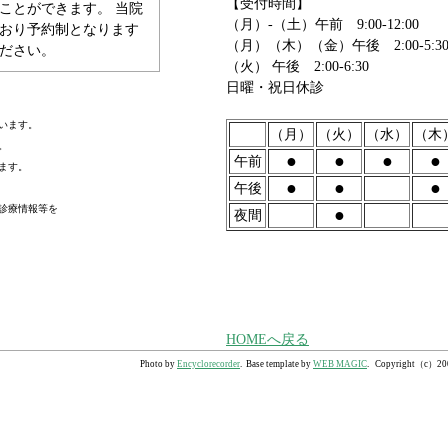
【受付時間】
ことができます。 当院
（月）-（土）午前 9:00-12:00
おり予約制となります
（月）（木）（金）午後 2:00-5:3
ださい。
（火） 午後 2:00-6:30
日曜・祝日休診
います。
（月）
（火）
（水）
（木
。
●
●
●
●
午前
ます。
●
●
●
午後
診療情報等を
●
夜間
HOMEへ戻る
Photo by
Encyclorecorder
. Base template by
WEB MAGIC
. Copyright（c）2008 