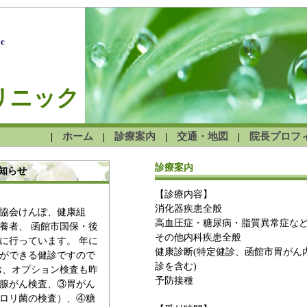
ic
リニック
ホーム
診療案内
交通・地図
院長プロフ
|
|
|
|
診療案内
知らせ
【診療内容】
消化器疾患全般
協会けんぽ、健康組
高血圧症・糖尿病・脂質異常症な
養者、 函館市国保・後
その他内科疾患全般
に行っています。 年に
健康診断(特定健診、函館市胃がん
ができる健診ですので
診を含む)
お、オプション検査も昨
予防接種
腺がん検査、③胃がん
ロリ菌の検査）、④糖