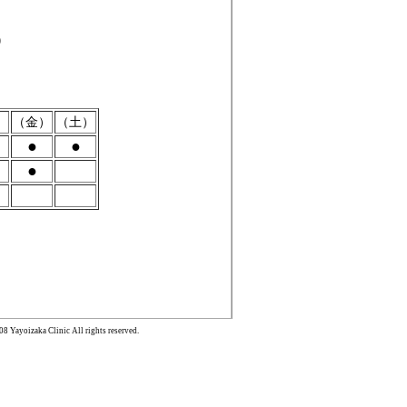
0
）
（金）
（土）
●
●
●
Yayoizaka Clinic All rights reserved.