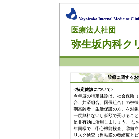
Yayoizaka Internal Medicine Clin
医療法人社団
弥生坂内科ク
診療に関するお
<特定健診について>
今年度の特定健診は、社会保険（
合、共済組合、国保組合）の被扶
期高齢者・生活保護の方、を対象
一度無料ないし低額で受けること
是非有効に活用しましょう。 な
年同様で、①心機能検査、②前立
リスク検査（胃粘膜の萎縮度とピ